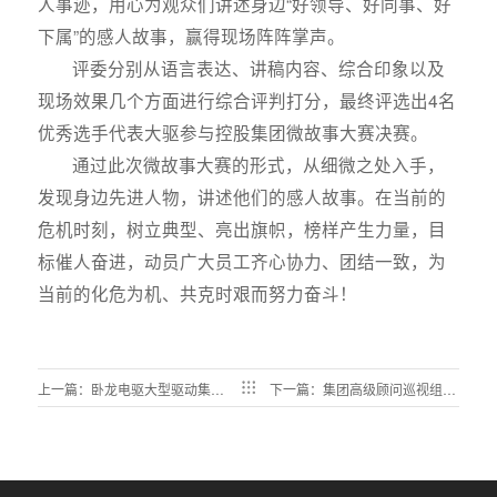
人事迹，用心为观众们讲述身边“好领导、好同事、好
下属”的感人故事，赢得现场阵阵掌声。
评委分别从语言表达、讲稿内容、综合印象以及
现场效果几个方面进行综合评判打分，最终评选出4名
优秀选手代表大驱参与控股集团微故事大赛决赛。
通过此次微故事大赛的形式，从细微之处入手，
发现身边先进人物，讲述他们的感人故事。在当前的
危机时刻，树立典型、亮出旗帜，榜样产生力量，目
标催人奋进，动员广大员工齐心协力、团结一致，为
当前的化危为机、共克时艰而努力奋斗！
上一篇：卧龙电驱大型驱动集团
下一篇：集团高级顾问巡视组在
河南省重大科技专项“核三代核
大型驱动集团召开见面会并启动
级电动机关键技术研究及产业
巡视工作