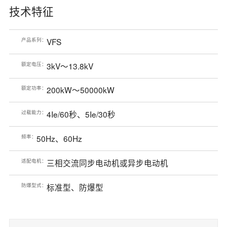
技术特征
产品系列：
VFS
额定电压：
3kV～13.8kV
额定功率：
200kW～50000kW
过载能力：
4Ie/60秒、5Ie/30秒
频率：
50Hz、60Hz
适配电机：
三相交流同步电动机或异步电动机
防爆型式：
标准型、防爆型